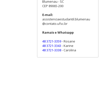
Blumenau - SC
CEP 89065-200
E-mail:
assistenciaestudantil.blumenau
@contato.ufsc.br
Ramais e Whatsapp
48 3721-3359
- Rosane
48 3721-3343
- Karine
48 3721-3338
- Carolina