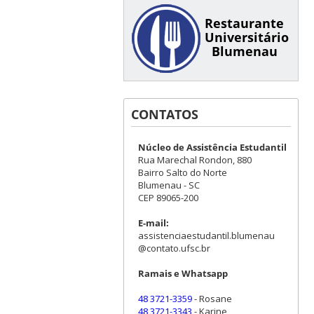
Restaurante
Universitário
Blumenau
CONTATOS
Núcleo de Assistência Estudantil
Rua Marechal Rondon, 880
Bairro Salto do Norte
Blumenau - SC
CEP 89065-200
E-mail:
assistenciaestudantil.blumenau
@contato.ufsc.br
Ramais e Whatsapp
48 3721-3359
- Rosane
48 3721-3343
- Karine