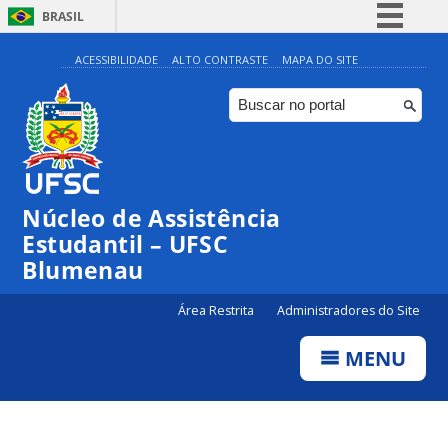
BRASIL
Simplifique!
ACESSIBILIDADE
ALTO CONTRASTE
MAPA DO SITE
Comunica BR
Participe
Acesso à informação
Legislação
Núcleo de Assistência
Canais
Estudantil – UFSC
Blumenau
Área Restrita
Administradores do Site
MENU